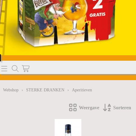
Home
Webshop
Webshop
›
STERKE DRANKEN
›
Aperitieven
BIEREN
Info
Weergave
Sorteren
SODASTREAM
Nieuws
WATER
MELKPRODUCTEN