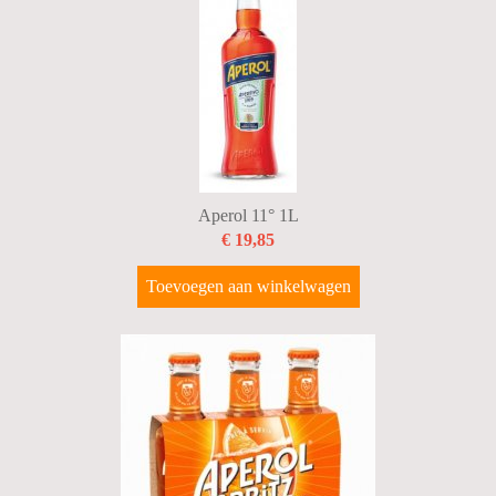
BUBBELS
PROMOTIES
WIJNEN
STERKE DRANKEN
BIERMANDEN
Aperol 11° 1L
€ 19,85
FRISDRANKEN
Toevoegen aan winkelwagen
GESCHENKEN
TERUGNAME LEEGGOED
SNACKS
Diversen