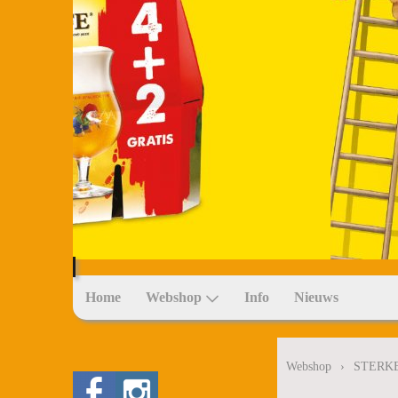
Home
Webshop
Info
Nieuws
Webshop
›
STERK