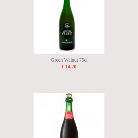
BUBBELS
PROMOTIES
WIJNEN
STERKE DRANKEN
BIERMANDEN
Green Walnut 75cl
€ 14,20
FRISDRANKEN
GESCHENKEN
TERUGNAME LEEGGOED
SNACKS
Diversen