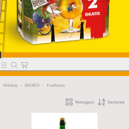
Home
Webshop
Webshop
›
BIEREN
›
Fruitbieren
BIEREN
Info
Weergave
Sorteren
SODASTREAM
Nieuws
WATER
MELKPRODUCTEN