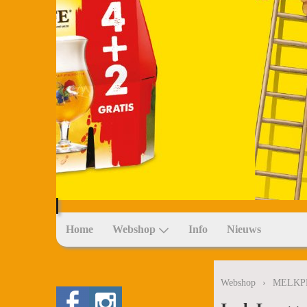
Home
Webshop
Info
Nieuws
Webshop
›
MELKP