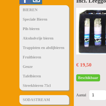
Incl. Leeggo
BIEREN
Speciale Bieren
Pils bieren
Alcoholvrije bieren
Trappisten en abdijbieren
Fruitbieren
€ 19,50
Geuze
Tafelbieren
Beschikbaar
Streekbieren 75cl
Aantal
SODASTREAM