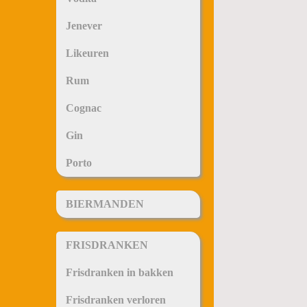
Jenever
Likeuren
Rum
Cognac
Gin
Porto
BIERMANDEN
FRISDRANKEN
Frisdranken in bakken
Frisdranken verloren