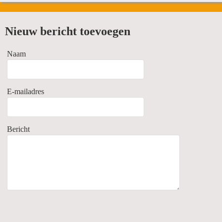
Webshop
Nieuw bericht toevoegen
BIEREN
Info
Naam
SODASTREAM
Nieuws
WATER
E-mailadres
MELKPRODUCTEN
BUBBELS
Bericht
PROMOTIES
WIJNEN
STERKE DRANKEN
BIERMANDEN
FRISDRANKEN