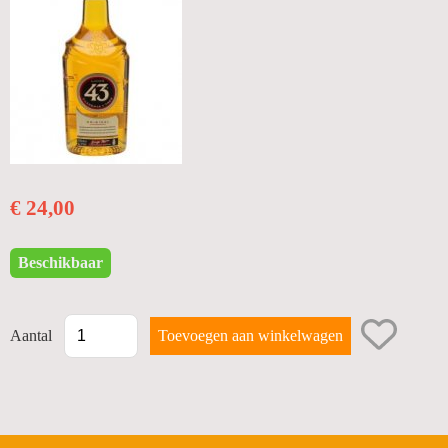
BUBBELS
PROMOTIES
WIJNEN
STERKE DRANKEN
BIERMANDEN
€ 24,00
FRISDRANKEN
Beschikbaar
GESCHENKEN
TERUGNAME LEEGGOED
Aantal
SNACKS
Diversen