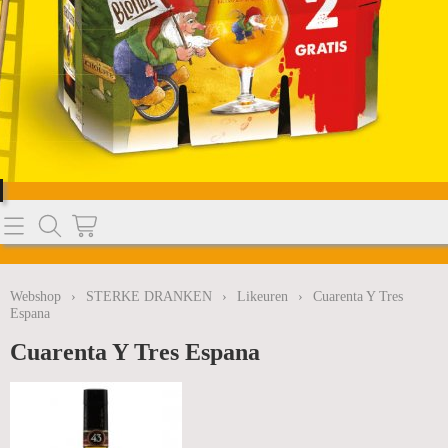
Home
Webshop
Webshop
›
STERKE DRANKEN
›
Likeuren
›
Cuarenta Y Tres
Espana
BIEREN
Info
Cuarenta Y Tres Espana
SODASTREAM
Nieuws
WATER
MELKPRODUCTEN