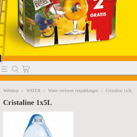
Home
Webshop
Webshop
›
WATER
›
Water verloren verpakkingen
›
Cristaline 1x5L
BIEREN
Info
Cristaline 1x5L
SODASTREAM
Nieuws
WATER
MELKPRODUCTEN