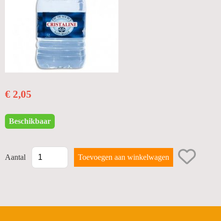
BUBBELS
PROMOTIES
WIJNEN
STERKE DRANKEN
€ 2,05
BIERMANDEN
FRISDRANKEN
Beschikbaar
GESCHENKEN
TERUGNAME LEEGGOED
Aantal
SNACKS
Diversen