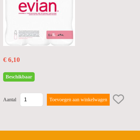
BUBBELS
PROMOTIES
WIJNEN
STERKE DRANKEN
€ 6,10
BIERMANDEN
FRISDRANKEN
Beschikbaar
GESCHENKEN
TERUGNAME LEEGGOED
Aantal
SNACKS
Diversen