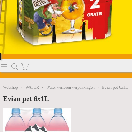
Home
Webshop
Webshop
›
WATER
›
Water verloren verpakkingen
›
Evian pet 6x1L
BIEREN
Info
Evian pet 6x1L
SODASTREAM
Nieuws
WATER
MELKPRODUCTEN